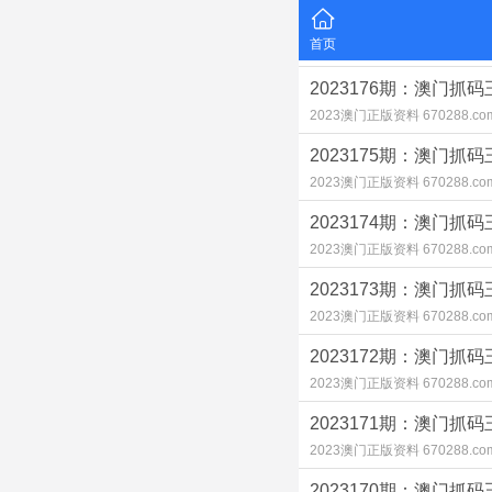
首页
2023176期：澳门抓码
2023澳门正版资料 670288.co
2023175期：澳门抓码
2023澳门正版资料 670288.co
2023174期：澳门抓码
2023澳门正版资料 670288.co
2023173期：澳门抓码
2023澳门正版资料 670288.co
2023172期：澳门抓码
2023澳门正版资料 670288.co
2023171期：澳门抓码
2023澳门正版资料 670288.co
2023170期：澳门抓码