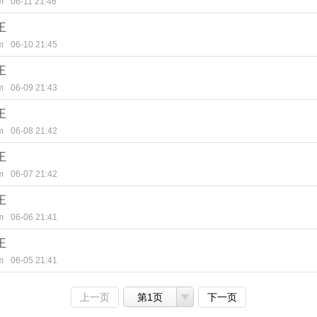
m
06-11 21:46
王
m
06-10 21:45
王
m
06-09 21:43
王
m
06-08 21:42
王
m
06-07 21:42
王
m
06-06 21:41
王
m
06-05 21:41
上一页
第1页
下一页