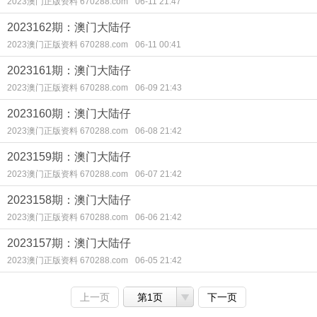
2023澳门正版资料 670288.com
06-11 21:47
2023162期：澳门大陆仔
2023澳门正版资料 670288.com
06-11 00:41
2023161期：澳门大陆仔
2023澳门正版资料 670288.com
06-09 21:43
2023160期：澳门大陆仔
2023澳门正版资料 670288.com
06-08 21:42
2023159期：澳门大陆仔
2023澳门正版资料 670288.com
06-07 21:42
2023158期：澳门大陆仔
2023澳门正版资料 670288.com
06-06 21:42
2023157期：澳门大陆仔
2023澳门正版资料 670288.com
06-05 21:42
上一页
第1页
下一页